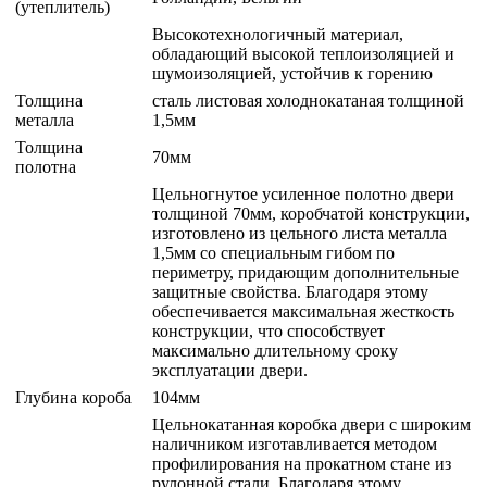
(утеплитель)
Высокотехнологичный материал,
обладающий высокой теплоизоляцией и
шумоизоляцией, устойчив к горению
Толщина
сталь листовая холоднокатаная толщиной
металла
1,5мм
Толщина
70мм
полотна
Цельногнутое усиленное полотно двери
толщиной 70мм, коробчатой конструкции,
изготовлено из цельного листа металла
1,5мм со специальным гибом по
периметру, придающим дополнительные
защитные свойства. Благодаря этому
обеспечивается максимальная жесткость
конструкции, что способствует
максимально длительному сроку
эксплуатации двери.
Глубина короба
104мм
Цельнокатанная коробка двери с широким
наличником изготавливается методом
профилирования на прокатном стане из
рулонной стали. Благодаря этому