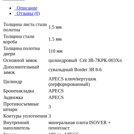
Описание
Отзывы (0)
Толщина листа стали
1.5 мм
полотна
Толщина стали
1.5 мм
короба
Толщина полотна
110 мм
двери
Основной замок
цилиндровый Crit ЗВ-7KРК-003Xn
Дополнительный
сувальдный Border 3B 8-6
замок
APECS ключ/вертушок
Цилиндр
(перфорированный)
Броненакладка
APECS
Задвижка
APECS
Противосъемные
3
штыри
Контуры уплотнения
3
Внутренний
минеральная плита ISOVER +
наполнитель
пенопласт