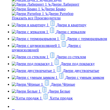
↳
Двери Лабиринт
↳
Двери Браво
↳
Двери Ратибор
Показать все Производители
Двери в квартиру
Двери с зеркалом
Двери с терморазрывом
Двери с
шумоизоляцией
Двери со стеклом
Двери под покраску
Двери двустворчатые
Двери с умным замком
Двери Чёрные
Двери Белые
Хиты продаж