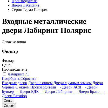
Производители
Двери Лабиринт
Серия Термо Полярис
Входные металлические
двери Лабиринт Полярис
Левая колонка
Фильтр
Фильтр
Цена
Производитель
Лабиринт
71
Подобрать
Сбросить
Входные двери
Двери с окном
Двери с умным замком
Двери
Чёрные
C окном
Производители
- Двери АСД
- Двери
Бункер
- Двери ВДК
- Двери Лабиринт
- Двери Браво
-
Двери Ратибор
Сетка
Список