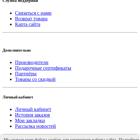
Служба поддержки
Связаться с нами
Возврат товара
Карта сайта
Дополнительно
Производители
Подарочные сертификаты
Партнёры
Товары со скидкой
Личный кабинет
Личный кабинет
История заказов
Мои закладки
Рассылка новостей
Работает на
ocStore
Мы используем файлы cookies для улучшения работы сайта. Подробнее