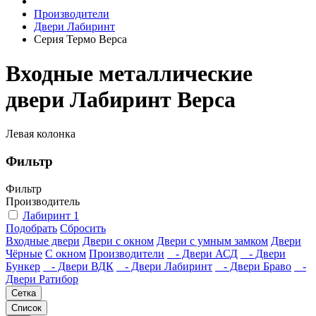
Производители
Двери Лабиринт
Серия Термо Верса
Входные металлические
двери Лабиринт Верса
Левая колонка
Фильтр
Фильтр
Производитель
Лабиринт
1
Подобрать
Сбросить
Входные двери
Двери с окном
Двери с умным замком
Двери
Чёрные
C окном
Производители
- Двери АСД
- Двери
Бункер
- Двери ВДК
- Двери Лабиринт
- Двери Браво
-
Двери Ратибор
Сетка
Список