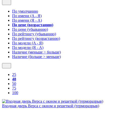
По умолчанию
По имени (A - Я)
По имени (Я - A)
По цене (возрастанию)
По цене (убыванию)
По рейтингу (убыванию)
По рейтингу (возрастанию)
По модели (A - Я)
По модели (Я - A)
Наличие (меньше > больше)
Наличие (больше > меньше)
25
48
50
75
100
Входная дверь Верса с окном и решеткой (терморазрыв)