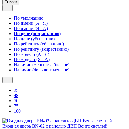
Список
По умолчанию
По имени (A - Я)
По имени (Я - A)
По цене (возрастанию)
По цене (убыванию)
По рейтингу (убыванию)
По рейтингу (возрастанию)
По модели (A - Я)
По модели (Я - A)
Наличие (меньше > больше)
Наличие (больше > меньше)
25
48
50
75
100
Входная дверь BN-02 с панелью ДВП Венге светлый