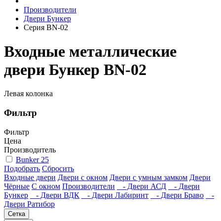
Производители
Двери Бункер
Серия BN-02
Входные металлические
двери Бункер BN-02
Левая колонка
Фильтр
Фильтр
Цена
Производитель
Bunker
25
Подобрать
Сбросить
Входные двери
Двери с окном
Двери с умным замком
Двери
Чёрные
C окном
Производители
- Двери АСД
- Двери
Бункер
- Двери ВДК
- Двери Лабиринт
- Двери Браво
-
Двери Ратибор
Сетка