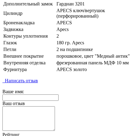
Дополнительный замок
Гардиан 3201
APECS ключ/вертушок
Цилиндр
(перфорированный)
Броненакладка
APECS
Задвижка
Apecs
Контуры уплотнения
2
Глазок
180 гр. Apecs
Петли
2 на подшипнике
Внешнее покрытие
порошковое, цвет "Медный антик"
Внутренняя отделка
фрезерованная панель МДФ 10 мм
Фурнитура
APECS золото
Написать отзыв
Ваше имя:
Ваш отзыв
Рейтинг