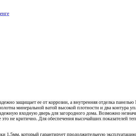
адежно защищает ее от коррозии, а внутренняя отделка панель
полотна минеральной ватой высокой плотности и два контура 
адежную входную дверь для загородного дома. Возможно незнач
е это не критично. Для обеспечения высочайших показателей те
нки 1,5мм, который гарантирует продолжительную эксплуатацию