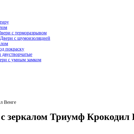
тиру
алом
вери с терморазрывом
Двери с шумоизоляцией
клом
од покраску
 двустворчатые
ери с умным замком
ил Венге
 с зеркалом Триумф Крокодил 