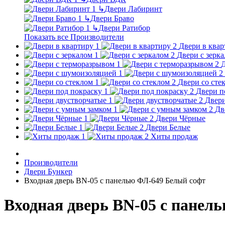
↳
Двери Лабиринт
↳
Двери Браво
↳
Двери Ратибор
Показать все Производители
Двери в квар
Двери с зерк
Д
Двери со сте
Двери п
Двери
Дв
Двери Чёрные
Двери Белые
Хиты продаж
Производители
Двери Бункер
Входная дверь BN-05 с панелью ФЛ-649 Белый софт
Входная дверь BN-05 с панел