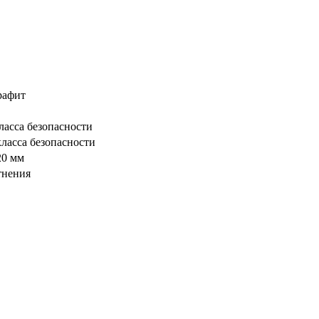
рафит
ласса безопасности
ласса безопасности
20 мм
тнения