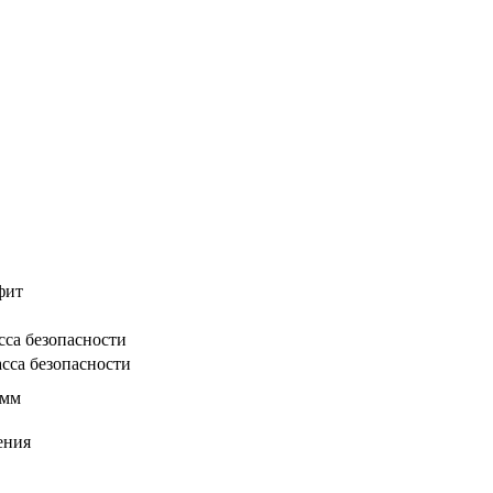
фит
сса безопасности
сса безопасности
 мм
ения