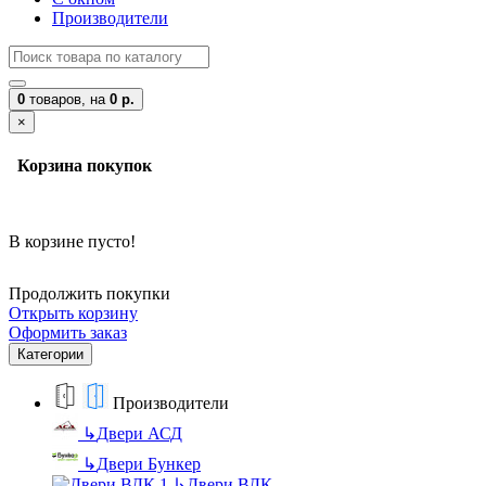
Производители
0
товаров,
на
0 р.
×
Корзина покупок
В корзине пусто!
Продолжить покупки
Открыть корзину
Оформить заказ
Категории
Производители
↳
Двери АСД
↳
Двери Бункер
↳
Двери ВДК