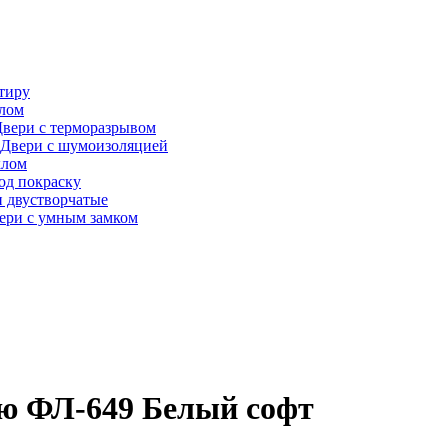
тиру
алом
вери с терморазрывом
Двери с шумоизоляцией
клом
од покраску
 двустворчатые
ери с умным замком
ью ФЛ-649 Белый софт