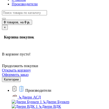
Производители
0
товаров,
на
0 р.
×
Корзина покупок
В корзине пусто!
Продолжить покупки
Открыть корзину
Оформить заказ
Категории
Производители
↳
Двери АСД
↳
Двери Бункер
↳
Двери ВДК