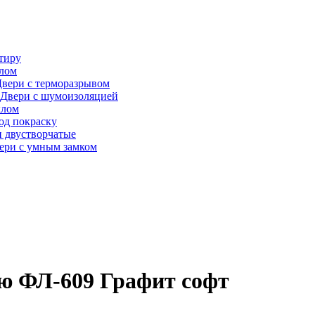
тиру
алом
вери с терморазрывом
Двери с шумоизоляцией
клом
од покраску
 двустворчатые
ери с умным замком
ью ФЛ-609 Графит софт