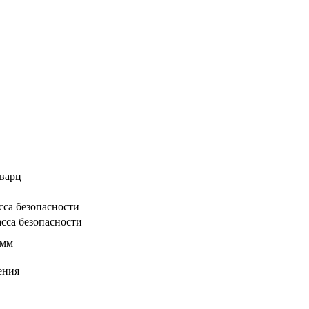
варц
сса безопасности
сса безопасности
 мм
ения