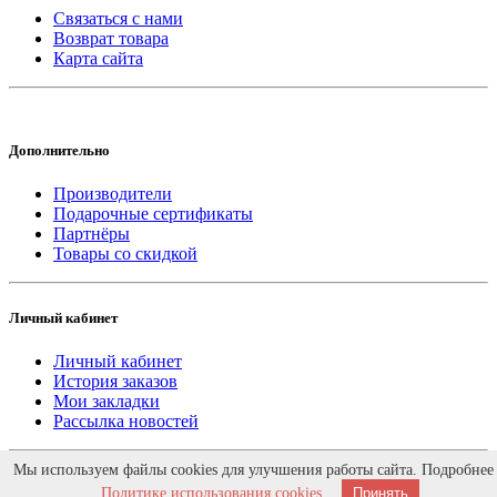
Связаться с нами
Возврат товара
Карта сайта
Дополнительно
Производители
Подарочные сертификаты
Партнёры
Товары со скидкой
Личный кабинет
Личный кабинет
История заказов
Мои закладки
Рассылка новостей
Работает на
ocStore
Мы используем файлы cookies для улучшения работы сайта. Подробнее
Интернет магазин DvernoiRai.ru © 2026. Дизайн -
XDS
Политике использования cookies
.
Принять