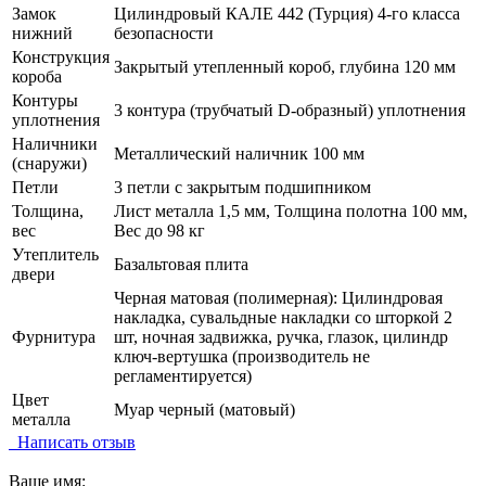
Замок
Цилиндровый КАЛЕ 442 (Турция) 4-го класса
нижний
безопасности
Конструкция
Закрытый утепленный короб, глубина 120 мм
короба
Контуры
3 контура (трубчатый D-образный) уплотнения
уплотнения
Наличники
Металлический наличник 100 мм
(снаружи)
Петли
3 петли с закрытым подшипником
Толщина,
Лист металла 1,5 мм, Толщина полотна 100 мм,
вес
Вес до 98 кг
Утеплитель
Базальтовая плита
двери
Черная матовая (полимерная): Цилиндровая
накладка, сувальдные накладки со шторкой 2
Фурнитура
шт, ночная задвижка, ручка, глазок, цилиндр
ключ-вертушка (производитель не
регламентируется)
Цвет
Муар черный (матовый)
металла
Написать отзыв
Ваше имя: