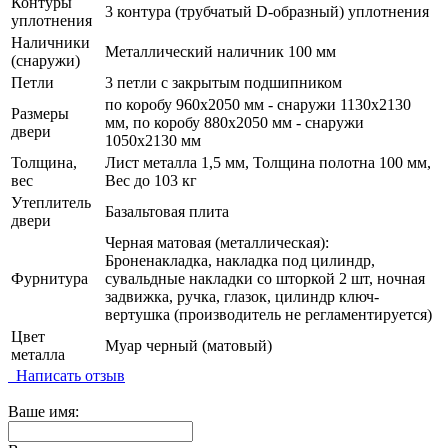
Контуры
3 контура (трубчатый D-образный) уплотнения
уплотнения
Наличники
Металлический наличник 100 мм
(снаружи)
Петли
3 петли с закрытым подшипником
по коробу 960х2050 мм - снаружи 1130х2130
Размеры
мм, по коробу 880х2050 мм - снаружи
двери
1050х2130 мм
Толщина,
Лист металла 1,5 мм, Толщина полотна 100 мм,
вес
Вес до 103 кг
Утеплитель
Базальтовая плита
двери
Черная матовая (металлическая):
Броненакладка, накладка под цилиндр,
Фурнитура
сувальдные накладки со шторкой 2 шт, ночная
задвижка, ручка, глазок, цилиндр ключ-
вертушка (производитель не регламентируется)
Цвет
Муар черный (матовый)
металла
Написать отзыв
Ваше имя: