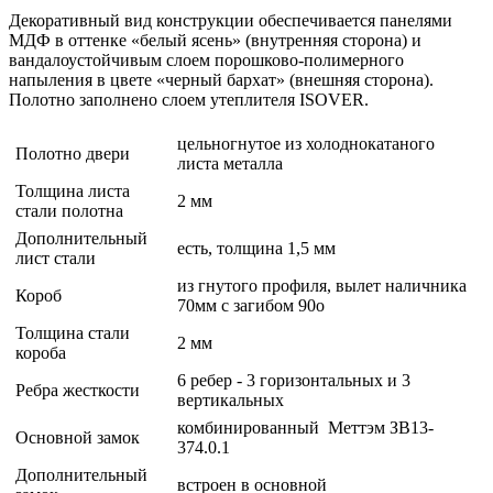
Декоративный вид конструкции обеспечивается панелями
МДФ в оттенке «белый ясень» (внутренняя сторона) и
вандалоустойчивым слоем порошково-полимерного
напыления в цвете «черный бархат» (внешняя сторона).
Полотно заполнено слоем утеплителя ISOVER.
цельногнутое из холоднокатаного
Полотно двери
листа металла
Толщина листа
2 мм
стали полотна
Дополнительный
есть, толщина 1,5 мм
лист стали
из гнутого профиля, вылет наличника
Короб
70мм с загибом 90o
Толщина стали
2 мм
короба
6 ребер - 3 горизонтальных и 3
Ребра жесткости
вертикальных
комбинированный Меттэм ЗВ13-
Основной замок
374.0.1
Дополнительный
встроен в основной