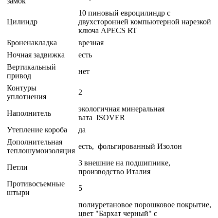
замок
10 пиновый евроцилиндр с
Цилиндр
двухсторонней компьютерной нарезкой
ключа APECS RT
Броненакладка
врезная
Ночная задвижка
есть
Вертикальный
нет
привод
Контуры
2
уплотнения
экологичная минеральная
Наполнитель
вата ISOVER
Утепление короба
да
Дополнительная
есть, фольгированный Изолон
теплошумоизоляция
3 внешние на подшипнике,
Петли
производство Италия
Противосъемные
5
штыри
полиуретановое порошковое покрытие,
цвет "Бархат черный" с