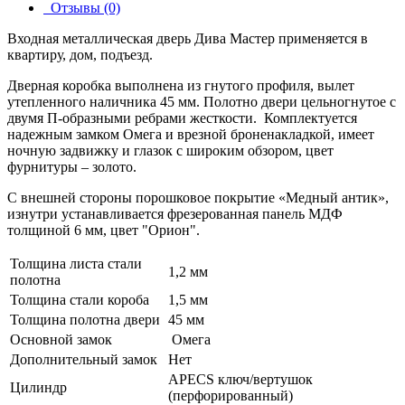
Отзывы (0)
Входная металлическая дверь Дива Мастер применяется в
квартиру, дом, подъезд.
Дверная коробка выполнена из гнутого профиля, вылет
утепленного наличника 45 мм. Полотно двери цельногнутое с
двумя П-образными ребрами жесткости. Комплектуется
надежным замком Омега и врезной броненакладкой, имеет
ночную задвижку и глазок c широким обзором, цвет
фурнитуры – золото.
С внешней стороны порошковое покрытие «Медный антик»,
изнутри устанавливается фрезерованная панель МДФ
толщиной 6 мм, цвет "Орион".
Толщина листа стали
1,2 мм
полотна
Толщина стали короба
1,5 мм
Толщина полотна двери
45 мм
Основной замок
Омега
Дополнительный замок
Нет
APECS ключ/вертушок
Цилиндр
(перфорированный)