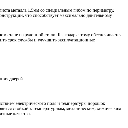
листа металла 1,5мм со специальным гибом по периметру,
онструкции, что способствует максимально длительному
м стане из рулонной стали. Благодаря этому обеспечивается
ичить срок службы и улучшить эксплуатационные
ания дверей
йствием электрического поля и температуры порошок
ановится стойкой к температурным, механическим, химическим
итные качества.