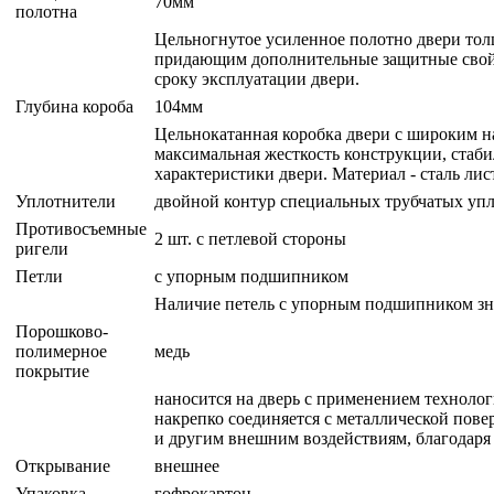
70мм
полотна
Цельногнутое усиленное полотно двери толщ
придающим дополнительные защитные свойст
сроку эксплуатации двери.
Глубина короба
104мм
Цельнокатанная коробка двери с широким н
максимальная жесткость конструкции, стаби
характеристики двери. Материал - сталь ли
Уплотнители
двойной контур специальных трубчатых упл
Противосъемные
2 шт. с петлевой стороны
ригели
Петли
с упорным подшипником
Наличие петель с упорным подшипником зна
Порошково-
полимерное
медь
покрытие
наносится на дверь с применением техноло
накрепко соединяется с металлической пове
и другим внешним воздействиям, благодаря
Открывание
внешнее
Упаковка
гофрокартон