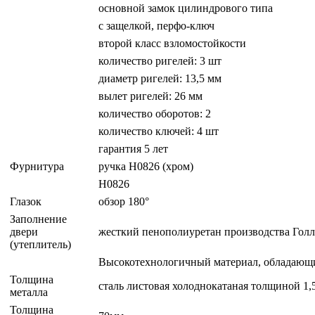
основной замок цилиндрового типа
с защелкой, перфо-ключ
второй класс взломостойкости
количество ригелей: 3 шт
диаметр ригелей: 13,5 мм
вылет ригелей: 26 мм
количество оборотов: 2
количество ключей: 4 шт
гарантия 5 лет
Фурнитура
ручка H0826 (хром)
H0826
Глазок
обзор 180°
Заполнение
двери
жесткий пенополиуретан производства Гол
(утеплитель)
Высокотехнологичный материал, обладающи
Толщина
сталь листовая холоднокатаная толщиной 1
металла
Толщина