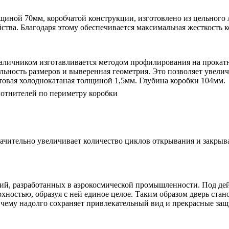
иной 70мм, коробчатой конструкции, изготовлено из цельного 
ва. Благодаря этому обеспечивается максимальная жесткость к
аличником изготавливается методом профилирования на прокатно
льность размеров и выверенная геометрия. Это позволяет увел
стовая холоднокатаная толщиной 1,5мм. Глубина коробки 104мм.
отнителей по периметру коробки
чительно увеличивает количество циклов открывания и закрыв
гий, разработанных в аэрокосмической промышленности. Под де
рхностью, образуя с ней единое целое. Таким образом дверь ст
 чему надолго сохраняет привлекательный вид и прекрасные защ