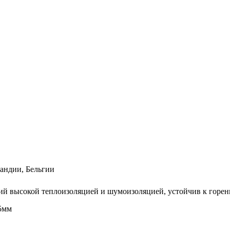
ландии, Бельгии
й высокой теплоизоляцией и шумоизоляцией, устойчив к горе
,5мм