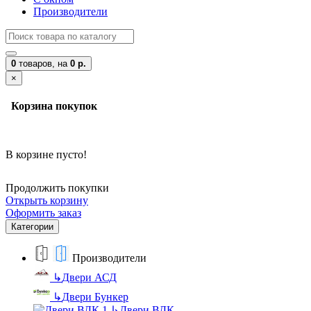
Производители
0
товаров,
на
0 р.
×
Корзина покупок
В корзине пусто!
Продолжить покупки
Открыть корзину
Оформить заказ
Категории
Производители
↳
Двери АСД
↳
Двери Бункер
↳
Двери ВДК