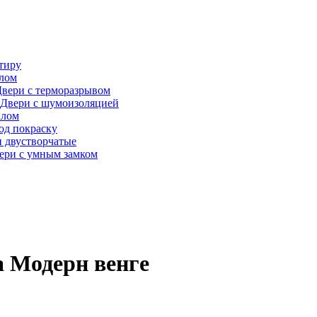
тиру
алом
вери с терморазрывом
Двери с шумоизоляцией
клом
од покраску
 двустворчатые
ери с умным замком
 Модерн венге