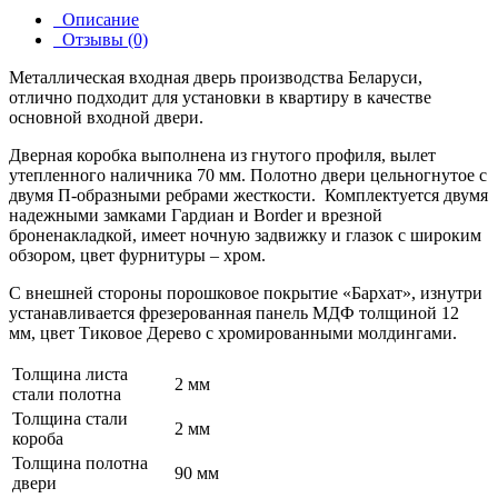
Описание
Отзывы (0)
Металлическая входная дверь производства Беларуси,
отлично подходит для установки в квартиру в качестве
основной входной двери.
Дверная коробка выполнена из гнутого профиля, вылет
утепленного наличника 70 мм. Полотно двери цельногнутое с
двумя П-образными ребрами жесткости. Комплектуется двумя
надежными замками Гардиан и Border и врезной
броненакладкой, имеет ночную задвижку и глазок c широким
обзором, цвет фурнитуры – хром.
С внешней стороны порошковое покрытие «Бархат», изнутри
устанавливается фрезерованная панель МДФ толщиной 12
мм, цвет Тиковое Дерево с хромированными молдингами.
Толщина листа
2 мм
стали полотна
Толщина стали
2 мм
короба
Толщина полотна
90 мм
двери