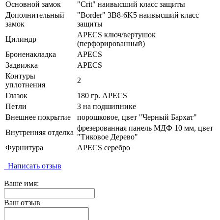
Основной замок
"Crit" наивысший класс защиты
Дополнительный
"Border" 3B8-6K5 наивысший класс
замок
защиты
APECS ключ/вертушок
Цилиндр
(перфорированный)
Броненакладка
APECS
Задвижка
APECS
Контуры
2
уплотнения
Глазок
180 гр. APECS
Петли
3 на подшипнике
Внешнее покрытие
порошковое, цвет "Черный Бархат"
фрезерованная панель МДФ 10 мм, цвет
Внутренняя отделка
"Тиковое Дерево"
Фурнитура
APECS серебро
Написать отзыв
Ваше имя:
Ваш отзыв