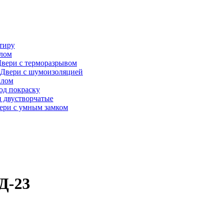
тиру
алом
вери с терморазрывом
Двери с шумоизоляцией
клом
од покраску
 двустворчатые
ери с умным замком
Д-23