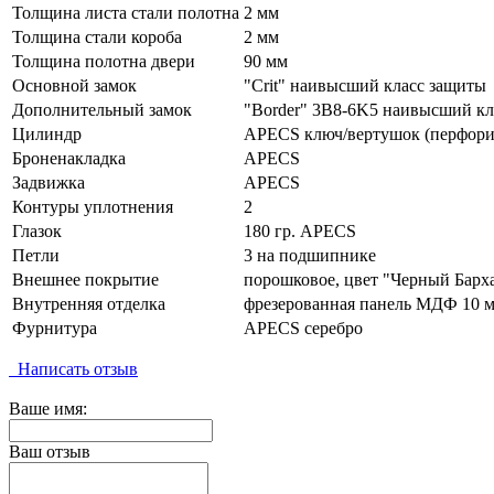
Толщина листа стали полотна
2 мм
Толщина стали короба
2 мм
Толщина полотна двери
90 мм
Основной замок
"Crit" наивысший класс защиты
Дополнительный замок
"Border" 3B8-6K5 наивысший кл
Цилиндр
APECS ключ/вертушок (перфор
Броненакладка
APECS
Задвижка
APECS
Контуры уплотнения
2
Глазок
180 гр. APECS
Петли
3 на подшипнике
Внешнее покрытие
порошковое, цвет "Черный Барх
Внутренняя отделка
фрезерованная панель МДФ 10 м
Фурнитура
APECS серебро
Написать отзыв
Ваше имя:
Ваш отзыв