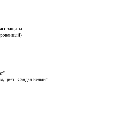
асс защиты
ированный)
ат"
м, цвет "Сандал Белый"