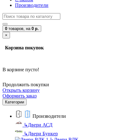
Производители
0
товаров,
на
0 р.
×
Корзина покупок
В корзине пусто!
Продолжить покупки
Открыть корзину
Оформить заказ
Категории
Производители
↳
Двери АСД
↳
Двери Бункер
↳
Двери ВДК