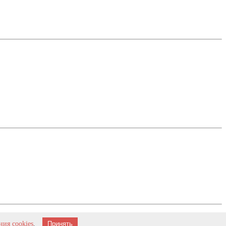
ия cookies
.
Принять