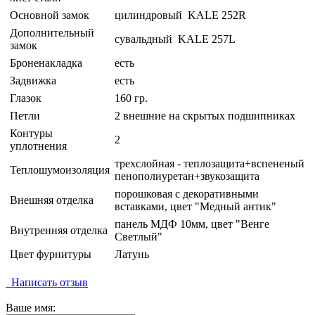
Основной замок
цилиндровый KALE 252R
Дополнительный
сувальдный KALE 257L
замок
Броненакладка
есть
Задвижка
есть
Глазок
160 гр.
Петли
2 внешние на скрытых подшипниках
Контуры
2
уплотнения
трехслойная - теплозащита+вспененый
Теплошумоизоляция
пенополиуретан+звукозащита
порошковая с декоративными
Внешняя отделка
вставками, цвет "Медный антик"
панель МДФ 10мм, цвет "Венге
Внутренняя отделка
Светлый"
Цвет фурнитуры
Латунь
Написать отзыв
Ваше имя: