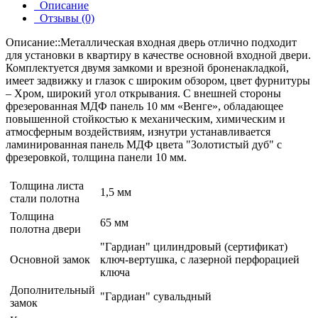
Описание
Отзывы (0)
Описание::Металлическая входная дверь отлично подходит
для установки в квартиру в качестве основной входной двери.
Комплектуется двумя замкоми и врезной броненакладкой,
имеет задвижку и глазок c широким обзором, цвет фурнитуры
– Хром, широкий угол открывания. С внешней стороны
фрезерованная МДФ панель 10 мм «Венге», обладающее
повышенной стойкостью к механическим, химическим и
атмосферным воздействиям, изнутри устанавливается
ламинированная панель МДФ цвета "Золотистый дуб" с
фрезеровкой, толщина панели 10 мм.
Толщина листа
1,5 мм
стали полотна
Толщина
65 мм
полотна двери
"Гардиан" цилиндровый (сертификат)
Основной замок
ключ-вертушка, с лазерной перфорацией
ключа
Дополнительный
"Гардиан" сувальдный
замок