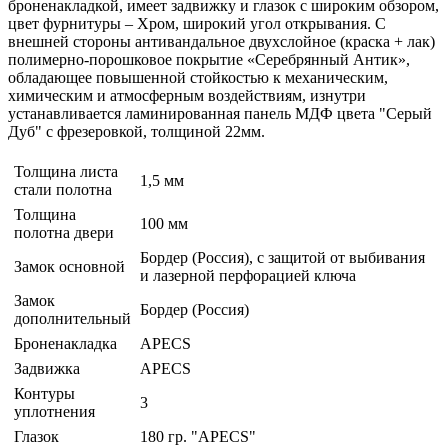
броненакладкой, имеет задвижку и глазок c широким обзором,
цвет фурнитуры – Хром, широкий угол открывания. С
внешней стороны антивандальное двухслойное (краска + лак)
полимерно-порошковое покрытие «Серебрянный Антик»,
обладающее повышенной стойкостью к механическим,
химическим и атмосферным воздействиям, изнутри
устанавливается ламинированная панель МДФ цвета "Серый
Дуб" с фрезеровкой, толщиной 22мм.
Толщина листа
1,5 мм
стали полотна
Толщина
100 мм
полотна двери
Бордер (Россия), с защитой от выбивания
Замок основной
и лазерной перфорацией ключа
Замок
Бордер (Россия)
дополнительный
Броненакладка
APECS
Задвижка
APECS
Контуры
3
уплотнения
Глазок
180 гр. "APECS"