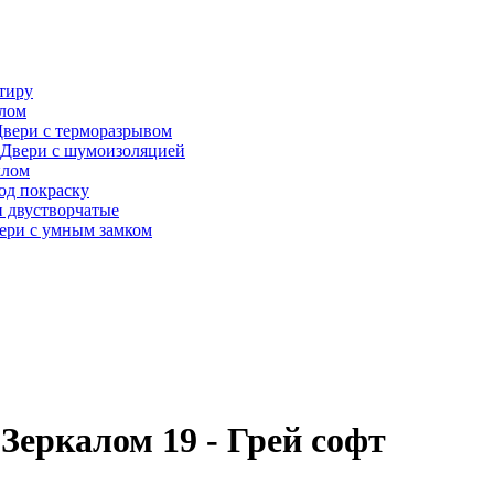
тиру
алом
вери с терморазрывом
Двери с шумоизоляцией
клом
од покраску
 двустворчатые
ери с умным замком
Зеркалом 19 - Грей софт