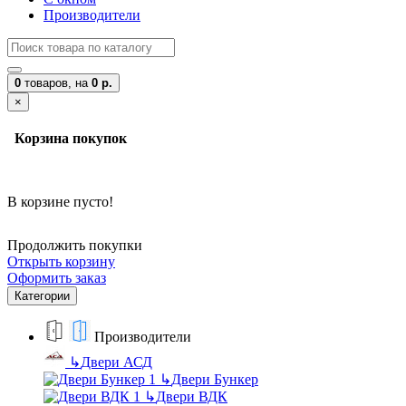
Производители
0
товаров,
на
0 р.
×
Корзина покупок
В корзине пусто!
Продолжить покупки
Открыть корзину
Оформить заказ
Категории
Производители
↳
Двери АСД
↳
Двери Бункер
↳
Двери ВДК