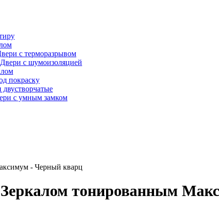
тиру
алом
вери с терморазрывом
Двери с шумоизоляцией
клом
од покраску
 двустворчатые
ери с умным замком
аксимум - Черный кварц
 Зеркалом тонированным Макс