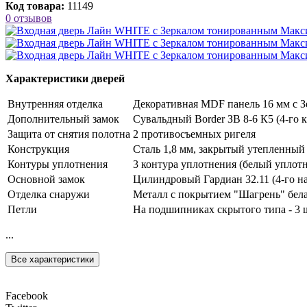
Код товара:
11149
0 отзывов
Характеристики дверей
Внутренняя отделка
Декоративная MDF панель 16 мм с З
Дополнительный замок
Сувальдный Border ЗВ 8-6 К5 (4-го к
Защита от снятия полотна
2 противосъемных ригеля
Конструкция
Сталь 1,8 мм, закрытый утепленный
Контуры уплотнения
3 контура уплотнения (белый уплот
Основной замок
Цилиндровый Гардиан 32.11 (4-го на
Отделка снаружи
Металл с покрытием "Шагрень" бела
Петли
На подшипниках скрытого типа - 3 
...
Все характеристики
Facebook