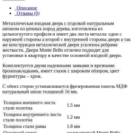
Описание
Отзывы (0)
Металлическая входная дверь с отделкой натуральным
шпоном из ценных пород дерева, изготовлена из
цельногнутого профиля и имеет два листа металла: один с
наружней стороны а второй с внутренней стороны двери а так
же конструкция металлической двери усиленна ребрами
жесткости. Двери Monte Bello отлично подходят для
установки в квартиру в качестве основной входной двери.
Комплектуется двумя надежными замками и врезными
броненакладками, имеет глазок c широким обзором, цвет
фурнитуры – хром.
С обеих сторон устанавливается фрезерованная панель МДФ
натуральный шпон толщиной 16 мм.
Толщина внешнего листа
1.5 мм
стали полотна
Толщина внутреннего листа
1.2 мм
стали полотна
Толщина стали рамы
1.8 мм
Основной замок
цилиндровый Monte Bello