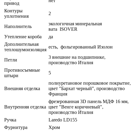
нет
привод
Контуры
2
уплотнения
экологичная минеральная
Наполнитель
вата ISOVER
Утепление короба
да
Дополнительная
есть, фольгированный Изолон
теплошумоизоляция
3 внешние на подшипнике,
Петли
производство Италия
Противосъемные
5
штыри
полиуретановое порошковое покрытие,
Внешняя отделка
цвет "Бархат черный", производство
Франция
фрезерованная 3D панель МДФ 16 мм,
Внутренняя отделка
цвет "Венге коричневый",
производство Италия
Ручка
Laredo LD155
Фурнитура
Хром