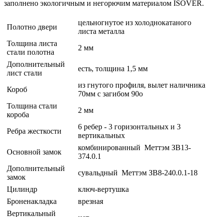
заполнено экологичным и негорючим материалом ISOVER.
цельногнутое из холоднокатаного
Полотно двери
листа металла
Толщина листа
2 мм
стали полотна
Дополнительный
есть, толщина 1,5 мм
лист стали
из гнутого профиля, вылет наличника
Короб
70мм с загибом 90o
Толщина стали
2 мм
короба
6 ребер - 3 горизонтальных и 3
Ребра жесткости
вертикальных
комбинированный Меттэм ЗВ13-
Основной замок
374.0.1
Дополнительный
сувальдный Меттэм ЗВ8-240.0.1-18
замок
Цилиндр
ключ-вертушка
Броненакладка
врезная
Вертикальный