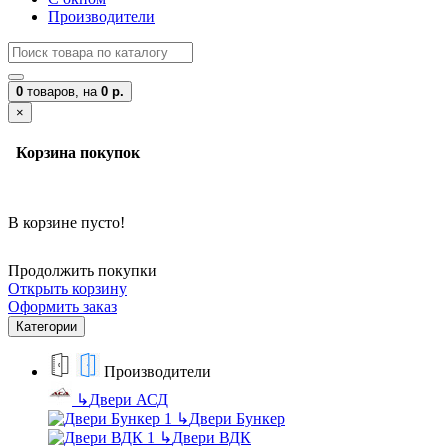
Производители
0
товаров,
на
0 р.
×
Корзина покупок
В корзине пусто!
Продолжить покупки
Открыть корзину
Оформить заказ
Категории
Производители
↳
Двери АСД
↳
Двери Бункер
↳
Двери ВДК