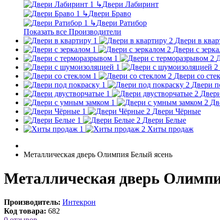
↳
Двери Лабиринт
↳
Двери Браво
↳
Двери Ратибор
Показать все Производители
Двери в квар
Двери с зерк
Д
Двери со сте
Двери п
Двери
Дв
Двери Чёрные
Двери Белые
Хиты продаж
Металлическая дверь Олимпия Белый ясень
Металлическая дверь Олимпи
Производитель:
Интекрон
Код товара:
682
0 отзывов