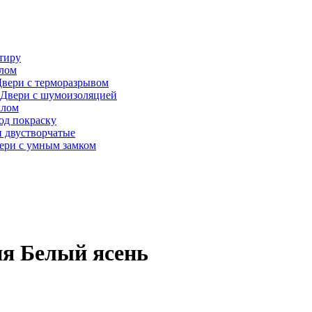
тиру
алом
вери с терморазрывом
Двери с шумоизоляцией
клом
од покраску
 двустворчатые
ери с умным замком
я Белый ясень