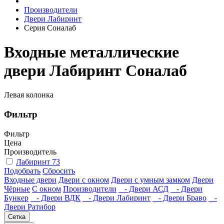
Производители
Двери Лабиринт
Серия Соналаб
Входные металлические
двери Лабиринт Соналаб
Левая колонка
Фильтр
Фильтр
Цена
Производитель
Лабиринт
73
Подобрать
Сбросить
Входные двери
Двери с окном
Двери с умным замком
Двери
Чёрные
C окном
Производители
- Двери АСД
- Двери
Бункер
- Двери ВДК
- Двери Лабиринт
- Двери Браво
-
Двери Ратибор
Сетка