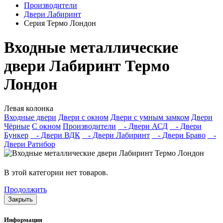
Производители
Двери Лабиринт
Серия Термо Лондон
Входные металлические
двери Лабиринт Термо
Лондон
Левая колонка
Входные двери
Двери с окном
Двери с умным замком
Двери
Чёрные
C окном
Производители
- Двери АСД
- Двери
Бункер
- Двери ВДК
- Двери Лабиринт
- Двери Браво
-
Двери Ратибор
В этой категории нет товаров.
Продолжить
Закрыть
Информация