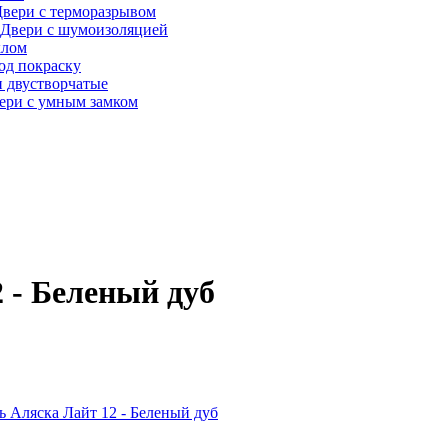
вери с терморазрывом
Двери с шумоизоляцией
клом
од покраску
 двустворчатые
ери с умным замком
 - Беленый дуб