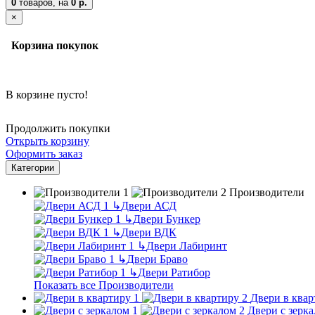
0
товаров,
на
0 р.
×
Корзина покупок
В корзине пусто!
Продолжить покупки
Открыть корзину
Оформить заказ
Категории
Производители
↳
Двери АСД
↳
Двери Бункер
↳
Двери ВДК
↳
Двери Лабиринт
↳
Двери Браво
↳
Двери Ратибор
Показать все Производители
Двери в квар
Двери с зерк