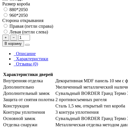
Размер короба
880*2050
960*2050
Сторона открывания
Правая (петли справа)
Левая (петли слева)
+
−
В корзину
Описание
Характеристики
Отзывы (0)
Характеристики дверей
Внутренняя отделка
Декоративная MDF панель 10 мм с ф
Дополнительно
Увеличенный металлический наличн
Дополнительный замок
Сувальдный BORDER Гранд Термо 3В 
Защита от снятия полотна
2 противосъемных ригеля
Конструкция
Сталь 1,5 мм, открытый тип короба
Контуры уплотнения
3 контура уплотнения
Основной замок
Сувальдный BORDER Гранд Термо 3В 
Отделка снаружи
Металлическая отделка методом дав