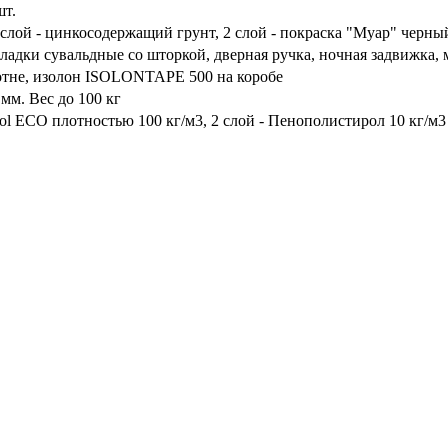
шт.
слой - цинкосодержащий грунт, 2 слой - покраска "Муар" черны
ладки сувальдные со шторкой, дверная ручка, ночная задвижка,
тне, изолон ISOLONTAPE 500 на коробе
мм. Вес до 100 кг
l ECO плотностью 100 кг/м3, 2 слой - Пенополистирол 10 кг/м3