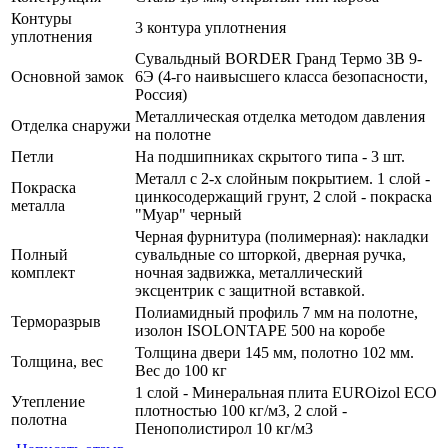
Контуры
3 контура уплотнения
уплотнения
Сувальдный BORDER Гранд Термо 3В 9-
Основной замок
6Э (4-го наивысшего класса безопасности,
Россия)
Металлическая отделка методом давления
Отделка снаружи
на полотне
Петли
На подшипниках скрытого типа - 3 шт.
Металл с 2-х слойным покрытием. 1 слой -
Покраска
цинкосодержащий грунт, 2 слой - покраска
металла
"Муар" черный
Черная фурнитура (полимерная): накладки
Полный
сувальдные со шторкой, дверная ручка,
комплект
ночная задвижка, металлический
эксцентрик с защитной вставкой.
Полиамидный профиль 7 мм на полотне,
Терморазрыв
изолон ISOLONTAPE 500 на коробе
Толщина двери 145 мм, полотно 102 мм.
Толщина, вес
Вес до 100 кг
1 слой - Минеральная плита EUROizol ECO
Утепление
плотностью 100 кг/м3, 2 слой -
полотна
Пенополистирол 10 кг/м3