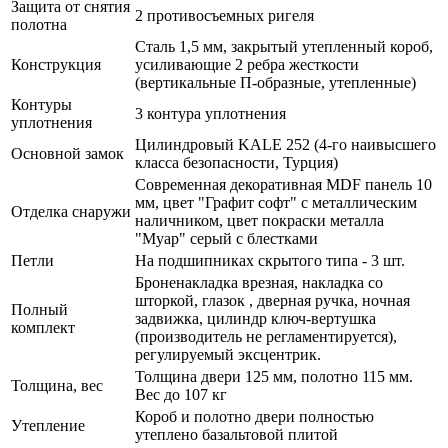
Защита от снятия
2 противосъемных ригеля
полотна
Сталь 1,5 мм, закрытый утепленный короб,
Конструкция
усиливающие 2 ребра жесткости
(вертикальные П-образные, утепленные)
Контуры
3 контура уплотнения
уплотнения
Цилиндровый KALE 252 (4-го наивысшего
Основной замок
класса безопасности, Турция)
Современная декоративная MDF панель 10
мм, цвет "Графит софт" с металлическим
Отделка снаружи
наличником, цвет покраски металла
"Муар" серый с блестками
Петли
На подшипниках скрытого типа - 3 шт.
Броненакладка врезная, накладка со
шторкой, глазок , дверная ручка, ночная
Полный
задвижка, цилиндр ключ-вертушка
комплект
(производитель не регламентируется),
регулируемый эксцентрик.
Толщина двери 125 мм, полотно 115 мм.
Толщина, вес
Вес до 107 кг
Короб и полотно двери полностью
Утепление
утеплено базальтовой плитой