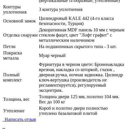
(вертикальные П-образные, утепленные)
Контуры
3 контура уплотнения
уплотнения
Цилиндровый KALE 442 (4-го класса
Основной замок
безопасности, Турция)
Декоративная MDF панель 10 мм с черным
Отделка снаружи
стеклом фацет, цвет "Лофт графит" с
металлическим наличником
Петли
На подшипниках скрытого типа - 3 шт.
Покраска
Муар черный
металла
Фурнитура в черном цвете: Броненакладка
врезная, накладка со шторкой, глазок ,
Полный
дверная ручка, ночная задвижка. Цилиндр
комплект
ключ-вертушка (производитель не
регламентируется), регулируемый
эксцентрик.
Толщина двери 125 мм, полотно 104 мм.
Толщина, вес
Вес до 100 кг
Короб и полотно двери полностью
Утепление
утеплено базальтовой плитой
Написать отзыв