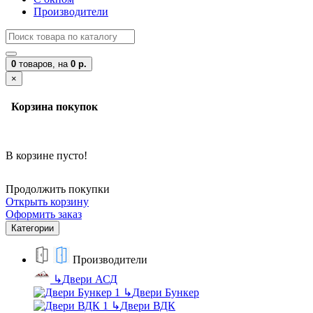
Производители
0
товаров,
на
0 р.
×
Корзина покупок
В корзине пусто!
Продолжить покупки
Открыть корзину
Оформить заказ
Категории
Производители
↳
Двери АСД
↳
Двери Бункер
↳
Двери ВДК