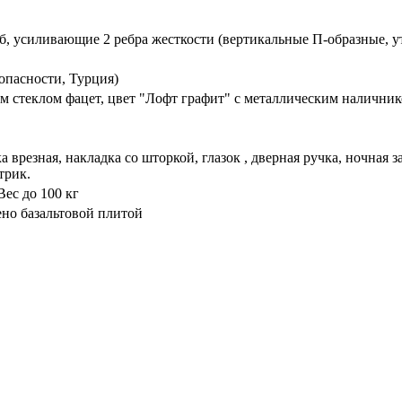
б, усиливающие 2 ребра жесткости (вертикальные П-образные, 
опасности, Турция)
м стеклом фацет, цвет "Лофт графит" с металлическим налични
 врезная, накладка со шторкой, глазок , дверная ручка, ночная
трик.
ес до 100 кг
ено базальтовой плитой