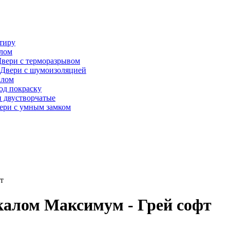
тиру
алом
вери с терморазрывом
Двери с шумоизоляцией
клом
од покраску
 двустворчатые
ери с умным замком
т
калом Максимум - Грей софт