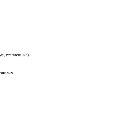
ые, утепленные)
ичником