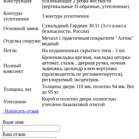
Конструкция
усиливающие 2 ребра жесткости
(вертикальные П-образные, утепленные)
Контуры
3 контура уплотнения
уплотнения
Сувальдный Гардиан 30.11 (3-го класса
Основной замок
безопасности, Россия)
Металл с практичным покрытием "Антик"
Отделка снаружи
медный
Петли
На подшипниках скрытого типа - 3 шт.
Броненакладка врезная, накладка шторка-
автомат, глазок , дверная ручка, ночная
Полный
задвижка, цилиндр ключ-вертушка
комплект
(производитель не регламентируется),
регулируемый эксцентрик.
Толщина двери 110 мм, полотно 94 мм. Вес
Толщина, вес
до 95 кг
Короб и полотно двери полностью
Утепление
утеплено базальтовой плитой
Написать отзыв
Ваше имя:
Ваш отзыв