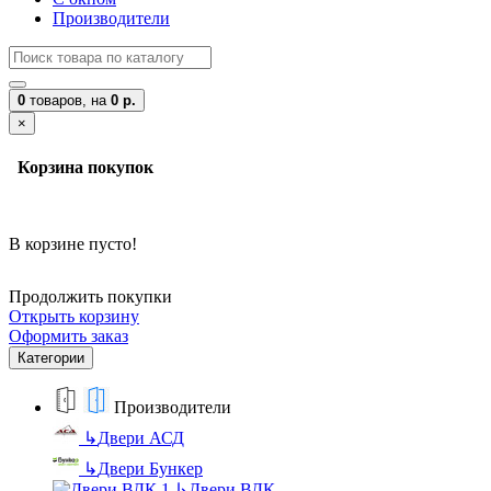
Производители
0
товаров,
на
0 р.
×
Корзина покупок
В корзине пусто!
Продолжить покупки
Открыть корзину
Оформить заказ
Категории
Производители
↳
Двери АСД
↳
Двери Бункер
↳
Двери ВДК