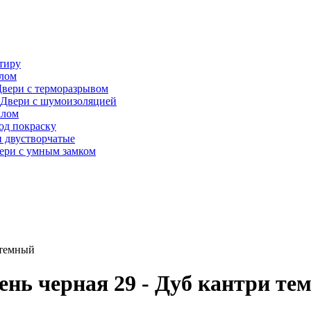
тиру
алом
вери с терморазрывом
Двери с шумоизоляцией
клом
од покраску
 двустворчатые
ери с умным замком
 темный
нь черная 29 - Дуб кантри те