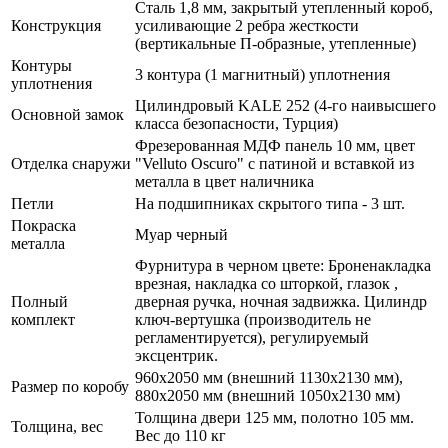
Сталь 1,8 мм, закрытый утепленный короб,
Конструкция
усиливающие 2 ребра жесткости
(вертикальные П-образные, утепленные)
Контуры
3 контура (1 магнитный) уплотнения
уплотнения
Цилиндровый KALE 252 (4-го наивысшего
Основной замок
класса безопасности, Турция)
Фрезерованная МДФ панель 10 мм, цвет
Отделка снаружи
"Velluto Oscuro" с патиной и вставкой из
металла в цвет наличника
Петли
На подшипниках скрытого типа - 3 шт.
Покраска
Муар черный
металла
Фурнитура в черном цвете: Броненакладка
врезная, накладка со шторкой, глазок ,
Полный
дверная ручка, ночная задвижка. Цилиндр
комплект
ключ-вертушка (производитель не
регламентируется), регулируемый
эксцентрик.
960х2050 мм (внешний 1130х2130 мм),
Размер по коробу
880х2050 мм (внешний 1050х2130 мм)
Толщина двери 125 мм, полотно 105 мм.
Толщина, вес
Вес до 110 кг