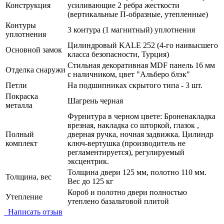
Конструкция
усиливающие 2 ребра жесткости
(вертикальные П-образные, утепленные)
Контуры
3 контура (1 магнитный) уплотнения
уплотнения
Цилиндровый KALE 252 (4-го наивысшего
Основной замок
класса безопасности, Турция)
Стильная декоративная MDF панель 16 мм
Отделка снаружи
с наличником, цвет "Альберо блэк"
Петли
На подшипниках скрытого типа - 3 шт.
Покраска
Шагрень черная
металла
Фурнитура в черном цвете: Броненакладка
врезная, накладка со шторкой, глазок ,
Полный
дверная ручка, ночная задвижка. Цилиндр
комплект
ключ-вертушка (производитель не
регламентируется), регулируемый
эксцентрик.
Толщина двери 125 мм, полотно 110 мм.
Толщина, вес
Вес до 125 кг
Короб и полотно двери полностью
Утепление
утеплено базальтовой плитой
Написать отзыв