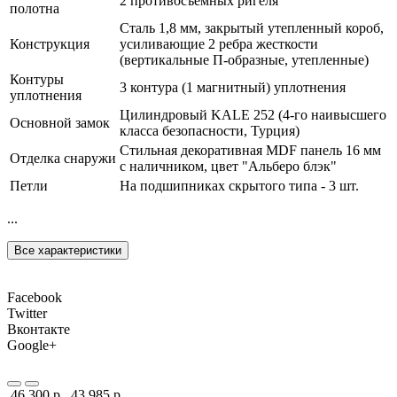
2 противосъемных ригеля
полотна
Сталь 1,8 мм, закрытый утепленный короб,
Конструкция
усиливающие 2 ребра жесткости
(вертикальные П-образные, утепленные)
Контуры
3 контура (1 магнитный) уплотнения
уплотнения
Цилиндровый KALE 252 (4-го наивысшего
Основной замок
класса безопасности, Турция)
Стильная декоративная MDF панель 16 мм
Отделка снаружи
с наличником, цвет "Альберо блэк"
Петли
На подшипниках скрытого типа - 3 шт.
...
Все характеристики
Facebook
Twitter
Вконтакте
Google+
46 300 р.
43 985 р.