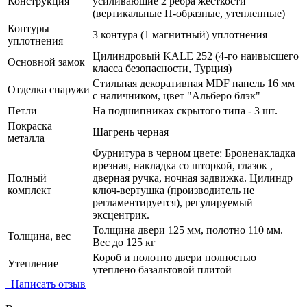
Конструкция
усиливающие 2 ребра жесткости
(вертикальные П-образные, утепленные)
Контуры
3 контура (1 магнитный) уплотнения
уплотнения
Цилиндровый KALE 252 (4-го наивысшего
Основной замок
класса безопасности, Турция)
Стильная декоративная MDF панель 16 мм
Отделка снаружи
с наличником, цвет "Альберо блэк"
Петли
На подшипниках скрытого типа - 3 шт.
Покраска
Шагрень черная
металла
Фурнитура в черном цвете: Броненакладка
врезная, накладка со шторкой, глазок ,
Полный
дверная ручка, ночная задвижка. Цилиндр
комплект
ключ-вертушка (производитель не
регламентируется), регулируемый
эксцентрик.
Толщина двери 125 мм, полотно 110 мм.
Толщина, вес
Вес до 125 кг
Короб и полотно двери полностью
Утепление
утеплено базальтовой плитой
Написать отзыв