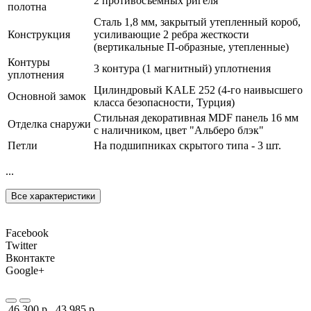
2 противосъемных ригеля
полотна
Сталь 1,8 мм, закрытый утепленный короб,
Конструкция
усиливающие 2 ребра жесткости
(вертикальные П-образные, утепленные)
Контуры
3 контура (1 магнитный) уплотнения
уплотнения
Цилиндровый KALE 252 (4-го наивысшего
Основной замок
класса безопасности, Турция)
Стильная декоративная MDF панель 16 мм
Отделка снаружи
с наличником, цвет "Альберо блэк"
Петли
На подшипниках скрытого типа - 3 шт.
...
Все характеристики
Facebook
Twitter
Вконтакте
Google+
46 300 р.
43 985 р.