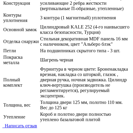
Конструкция
усиливающие 2 ребра жесткости
(вертикальные П-образные, утепленные)
Контуры
3 контура (1 магнитный) уплотнения
уплотнения
Цилиндровый KALE 252 (4-го наивысшего
Основной замок
класса безопасности, Турция)
Стильная декоративная MDF панель 16 мм
Отделка снаружи
с наличником, цвет "Альберо блэк"
Петли
На подшипниках скрытого типа - 3 шт.
Покраска
Шагрень черная
металла
Фурнитура в черном цвете: Броненакладка
врезная, накладка со шторкой, глазок ,
Полный
дверная ручка, ночная задвижка. Цилиндр
комплект
ключ-вертушка (производитель не
регламентируется), регулируемый
эксцентрик.
Толщина двери 125 мм, полотно 110 мм.
Толщина, вес
Вес до 125 кг
Короб и полотно двери полностью
Утепление
утеплено базальтовой плитой
Написать отзыв