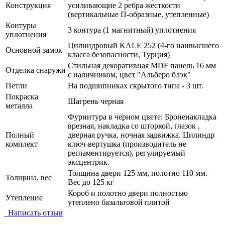
Конструкция
усиливающие 2 ребра жесткости
(вертикальные П-образные, утепленные)
Контуры
3 контура (1 магнитный) уплотнения
уплотнения
Цилиндровый KALE 252 (4-го наивысшего
Основной замок
класса безопасности, Турция)
Стильная декоративная MDF панель 16 мм
Отделка снаружи
с наличником, цвет "Альберо блэк"
Петли
На подшипниках скрытого типа - 3 шт.
Покраска
Шагрень черная
металла
Фурнитура в черном цвете: Броненакладка
врезная, накладка со шторкой, глазок ,
Полный
дверная ручка, ночная задвижка. Цилиндр
комплект
ключ-вертушка (производитель не
регламентируется), регулируемый
эксцентрик.
Толщина двери 125 мм, полотно 110 мм.
Толщина, вес
Вес до 125 кг
Короб и полотно двери полностью
Утепление
утеплено базальтовой плитой
Написать отзыв