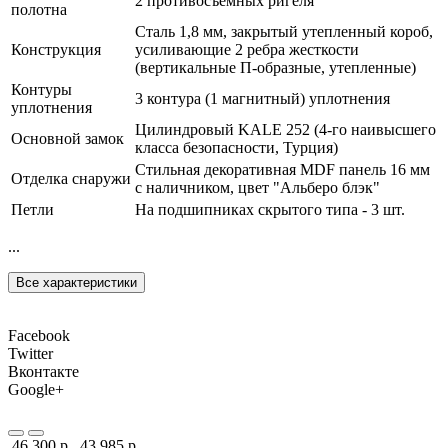
2 противосъемных ригеля
полотна
Сталь 1,8 мм, закрытый утепленный короб,
Конструкция
усиливающие 2 ребра жесткости
(вертикальные П-образные, утепленные)
Контуры
3 контура (1 магнитный) уплотнения
уплотнения
Цилиндровый KALE 252 (4-го наивысшего
Основной замок
класса безопасности, Турция)
Стильная декоративная MDF панель 16 мм
Отделка снаружи
с наличником, цвет "Альберо блэк"
Петли
На подшипниках скрытого типа - 3 шт.
...
Все характеристики
Facebook
Twitter
Вконтакте
Google+
46 300 р.
43 985 р.