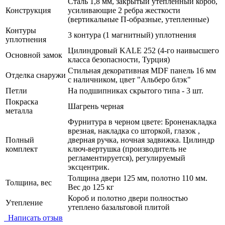
Сталь 1,8 мм, закрытый утепленный короб,
Конструкция
усиливающие 2 ребра жесткости
(вертикальные П-образные, утепленные)
Контуры
3 контура (1 магнитный) уплотнения
уплотнения
Цилиндровый KALE 252 (4-го наивысшего
Основной замок
класса безопасности, Турция)
Стильная декоративная MDF панель 16 мм
Отделка снаружи
с наличником, цвет "Альберо блэк"
Петли
На подшипниках скрытого типа - 3 шт.
Покраска
Шагрень черная
металла
Фурнитура в черном цвете: Броненакладка
врезная, накладка со шторкой, глазок ,
Полный
дверная ручка, ночная задвижка. Цилиндр
комплект
ключ-вертушка (производитель не
регламентируется), регулируемый
эксцентрик.
Толщина двери 125 мм, полотно 110 мм.
Толщина, вес
Вес до 125 кг
Короб и полотно двери полностью
Утепление
утеплено базальтовой плитой
Написать отзыв