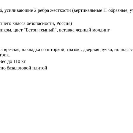
б, усиливающие 2 ребра жесткости (вертикальные П-образные, 
шего класса безопасности, Россия)
иком, цвет "Бетон темный", вставка черный молдинг
 врезная, накладка со шторкой, глазок , дверная ручка, ночная
трик.
ес до 110 кг
ено базальтовой плитой