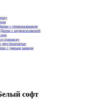
тиру
алом
вери с терморазрывом
Двери с шумоизоляцией
клом
од покраску
 двустворчатые
ери с умным замком
 Белый софт