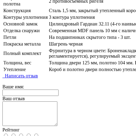
2 противосъемных ригеля
полотна
Конструкция
Сталь 1,5 мм, закрытый утепленный коро
Контуры уплотнения
3 контура уплотнения
Основной замок
Цилиндровый Гардиан 32.11 (4-го наивыс
Отделка снаружи
Современная MDF панель 10 мм с наличн
Петли
На подшипниках скрытого типа - 3 шт.
Покраска металла
Шагрень черная
Фурнитура в черном цвете: Броненакладка
Полный комплект
регламентируется), регулируемый эксцен
Толщина, вес
Толщина двери 125 мм, полотно 104 мм. В
Утепление
Короб и полотно двери полностью утепл
Написать отзыв
Ваше имя:
Ваш отзыв
Рейтинг