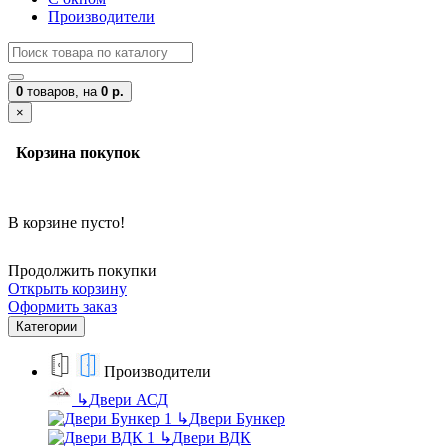
Производители
0
товаров,
на
0 р.
×
Корзина покупок
В корзине пусто!
Продолжить покупки
Открыть корзину
Оформить заказ
Категории
Производители
↳
Двери АСД
↳
Двери Бункер
↳
Двери ВДК