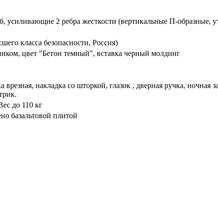
б, усиливающие 2 ребра жесткости (вертикальные П-образные, 
шего класса безопасности, Россия)
иком, цвет "Бетон темный", вставка черный молдинг
 врезная, накладка со шторкой, глазок , дверная ручка, ночная
трик.
ес до 110 кг
ено базальтовой плитой