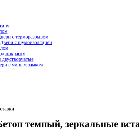
тиру
алом
вери с терморазрывом
Двери с шумоизоляцией
клом
од покраску
 двустворчатые
ери с умным замком
вставки
 Бетон темный, зеркальные вст