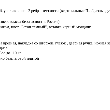
б, усиливающие 2 ребра жесткости (вертикальные П-образные, 
шего класса безопасности, Россия)
иком, цвет "Бетон темный", вставка черный молдинг
 врезная, накладка со шторкой, глазок , дверная ручка, ночная
трик.
ес до 110 кг
ено базальтовой плитой