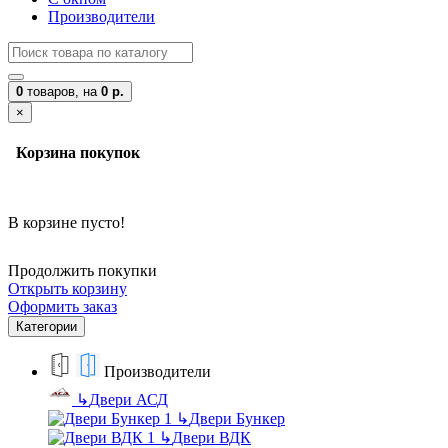
Производители
0
товаров,
на
0 р.
×
Корзина покупок
В корзине пусто!
Продолжить покупки
Открыть корзину
Оформить заказ
Категории
Производители
↳
Двери АСД
↳
Двери Бункер
↳
Двери ВДК