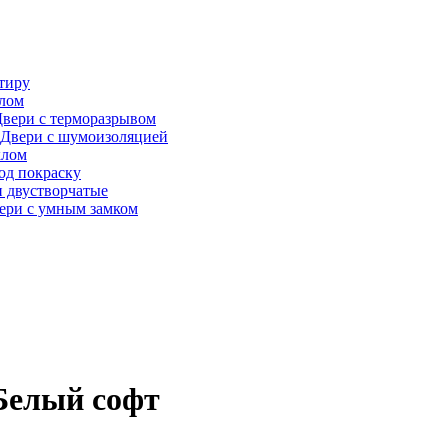
тиру
алом
вери с терморазрывом
Двери с шумоизоляцией
клом
од покраску
 двустворчатые
ери с умным замком
 Белый софт