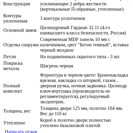
Конструкция
усиливающие 2 ребра жесткости
(вертикальные П-образные, утепленные)
Контуры
3 контура уплотнения
уплотнения
Цилиндровый Гардиан 32.11 (4-го
Основной замок
наивысшего класса безопасности, Россия)
Современная MDF панель 10 мм с
Отделка снаружи
наличником, цвет "Бетон темный", вставка
черный молдинг
Петли
На подшипниках скрытого типа - 3 шт.
Покраска
Шагрень черная
металла
Фурнитура в черном цвете: Броненакладка
врезная, накладка со шторкой, глазок ,
Полный
дверная ручка, ночная задвижка. Цилиндр
комплект
ключ-вертушка (производитель не
регламентируется), регулируемый
эксцентрик.
Толщина двери 125 мм, полотно 104 мм.
Толщина, вес
Вес до 110 кг
Короб и полотно двери полностью
Утепление
утеплено базальтовой плитой
Написать отзыв