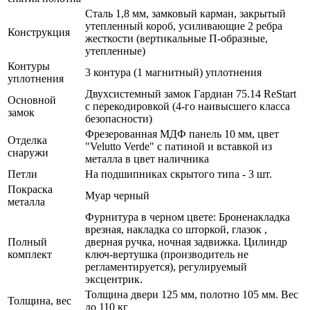
Сталь 1,8 мм, замковый карман, закрытый
утепленный короб, усиливающие 2 ребра
Конструкция
жесткости (вертикальные П-образные,
утепленные)
Контуры
3 контура (1 магнитный) уплотнения
уплотнения
Двухсистемный замок Гардиан 75.14 ReStart
Основной
с перекодировкой (4-го наивысшего класса
замок
безопасности)
Фрезерованная МДФ панель 10 мм, цвет
Отделка
"Velutto Verde" с патиной и вставкой из
снаружи
металла в цвет наличника
Петли
На подшипниках скрытого типа - 3 шт.
Покраска
Муар черный
металла
Фурнитура в черном цвете: Броненакладка
врезная, накладка со шторкой, глазок ,
Полный
дверная ручка, ночная задвижка. Цилиндр
комплект
ключ-вертушка (производитель не
регламентируется), регулируемый
эксцентрик.
Толщина двери 125 мм, полотно 105 мм. Вес
Толщина, вес
до 110 кг