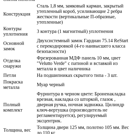
Сталь 1,8 мм, замковый карман, закрытый
утепленный короб, усиливающие 2 ребра
Конструкция
жесткости (вертикальные П-образные,
утепленные)
Контуры
3 контура (1 магнитный) уплотнения
уплотнения
Двухсистемный замок Гардиан 75.14 ReStart
Основной
с перекодировкой (4-го наивысшего класса
замок
безопасности)
Фрезерованная МДФ панель 10 мм, цвет
Отделка
"Velutto Verde" с патиной и вставкой из
снаружи
металла в цвет наличника
Петли
На подшипниках скрытого типа - 3 шт.
Покраска
Муар черный
металла
Фурнитура в черном цвете: Броненакладка
врезная, накладка со шторкой, глазок ,
Полный
дверная ручка, ночная задвижка. Цилиндр
комплект
ключ-вертушка (производитель не
регламентируется), регулируемый
эксцентрик.
Толщина двери 125 мм, полотно 105 мм. Вес
Толщина, вес
до 110 кг