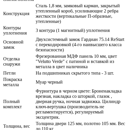
Сталь 1,8 мм, замковый карман, закрытый
утепленный короб, усиливающие 2 ребра
Конструкция
жесткости (вертикальные П-образные,
утепленные)
Контуры
3 контура (1 магнитный) уплотнения
уплотнения
Двухсистемный замок Гардиан 75.14 ReStart
Основной
с перекодировкой (4-го наивысшего класса
замок
безопасности)
Фрезерованная МДФ панель 10 мм, цвет
Отделка
"Velutto Verde" с патиной и вставкой из
снаружи
металла в цвет наличника
Петли
На подшипниках скрытого типа - 3 шт.
Покраска
Муар черный
металла
Фурнитура в черном цвете: Броненакладка
врезная, накладка со шторкой, глазок ,
Полный
дверная ручка, ночная задвижка. Цилиндр
комплект
ключ-вертушка (производитель не
регламентируется), регулируемый
эксцентрик.
Толщина двери 125 мм, полотно 105 мм. Вес
Толщина, вес
до 110 кг