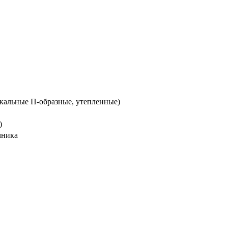
икальные П-образные, утепленные)
)
чника