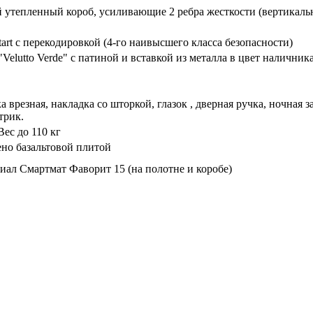
й утепленный короб, усиливающие 2 ребра жесткости (вертикал
rt с перекодировкой (4-го наивысшего класса безопасности)
elutto Verde" с патиной и вставкой из металла в цвет наличник
 врезная, накладка со шторкой, глазок , дверная ручка, ночная
трик.
ес до 110 кг
ено базальтовой плитой
л Смартмат Фаворит 15 (на полотне и коробе)