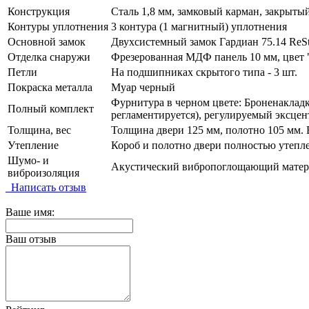
Конструкция
Сталь 1,8 мм, замковый карман, закрыты
Контуры уплотнения
3 контура (1 магнитный) уплотнения
Основной замок
Двухсистемный замок Гардиан 75.14 ReSta
Отделка снаружи
Фрезерованная МДФ панель 10 мм, цвет "V
Петли
На подшипниках скрытого типа - 3 шт.
Покраска металла
Муар черный
Фурнитура в черном цвете: Броненакладка
Полный комплект
регламентируется), регулируемый эксцен
Толщина, вес
Толщина двери 125 мм, полотно 105 мм. В
Утепление
Короб и полотно двери полностью утепл
Шумо- и
Акустический вибропоглощающий материа
виброизоляция
Написать отзыв
Ваше имя:
Ваш отзыв