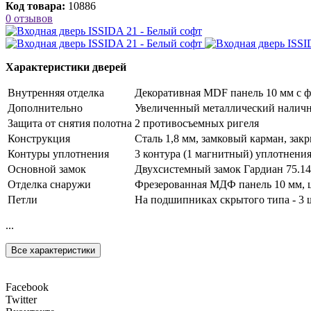
Код товара:
10886
0 отзывов
Характеристики дверей
Внутренняя отделка
Декоративная MDF панель 10 мм с фр
Дополнительно
Увеличенный металлический наличн
Защита от снятия полотна
2 противосъемных ригеля
Конструкция
Сталь 1,8 мм, замковый карман, за
Контуры уплотнения
3 контура (1 магнитный) уплотнени
Основной замок
Двухсистемный замок Гардиан 75.14 
Отделка снаружи
Фрезерованная МДФ панель 10 мм, цв
Петли
На подшипниках скрытого типа - 3 
...
Все характеристики
Facebook
Twitter