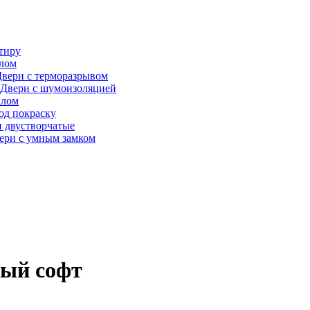
тиру
алом
вери с терморазрывом
Двери с шумоизоляцией
клом
од покраску
 двустворчатые
ери с умным замком
лый софт