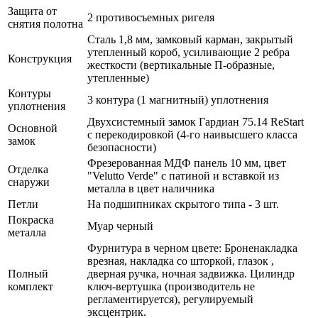
Защита от
2 противосъемных ригеля
снятия полотна
Сталь 1,8 мм, замковый карман, закрытый
утепленный короб, усиливающие 2 ребра
Конструкция
жесткости (вертикальные П-образные,
утепленные)
Контуры
3 контура (1 магнитный) уплотнения
уплотнения
Двухсистемный замок Гардиан 75.14 ReStart
Основной
с перекодировкой (4-го наивысшего класса
замок
безопасности)
Фрезерованная МДФ панель 10 мм, цвет
Отделка
"Velutto Verde" с патиной и вставкой из
снаружи
металла в цвет наличника
Петли
На подшипниках скрытого типа - 3 шт.
Покраска
Муар черный
металла
Фурнитура в черном цвете: Броненакладка
врезная, накладка со шторкой, глазок ,
Полный
дверная ручка, ночная задвижка. Цилиндр
комплект
ключ-вертушка (производитель не
регламентируется), регулируемый
эксцентрик.