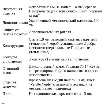
Декоративная MDF панель 16 мм Зеркало
Внутренняя
Панорама фацет с тонировкой, цвет "Черный
отделка
кварц"
Увеличенный металлический наличник 100
Дополнительно
мм
Защита от
2 противосъемных ригеля
снятия полотна
Сталь 1,8 мм, замковый карман, закрытый
утепленный короб, усиливающие 2 ребра
Конструкция
жесткости (вертикальные П-образные,
утепленные)
Контуры
3 контура (1 магнитный) уплотнения
уплотнения
Двухсистемный замок Гардиан 75.14 ReStart
Основной
с перекодировкой (4-го наивысшего класса
замок
безопасности)
Фрезерованная МДФ панель 10 мм, цвет
Отделка
"Velutto Verde" с патиной и вставкой из
снаружи
металла в цвет наличника
Петли
На подшипниках скрытого типа - 3 шт.
...