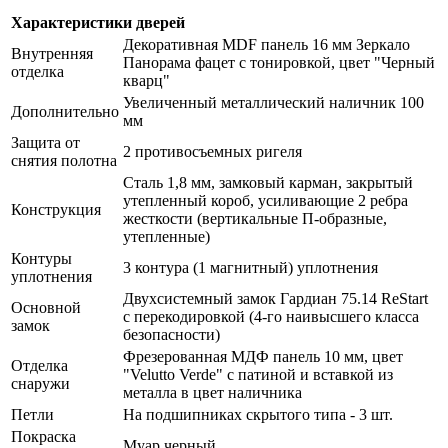
Характеристики дверей
Декоративная MDF панель 16 мм Зеркало
Внутренняя
Панорама фацет с тонировкой, цвет "Черный
отделка
кварц"
Увеличенный металлический наличник 100
Дополнительно
мм
Защита от
2 противосъемных ригеля
снятия полотна
Сталь 1,8 мм, замковый карман, закрытый
утепленный короб, усиливающие 2 ребра
Конструкция
жесткости (вертикальные П-образные,
утепленные)
Контуры
3 контура (1 магнитный) уплотнения
уплотнения
Двухсистемный замок Гардиан 75.14 ReStart
Основной
с перекодировкой (4-го наивысшего класса
замок
безопасности)
Фрезерованная МДФ панель 10 мм, цвет
Отделка
"Velutto Verde" с патиной и вставкой из
снаружи
металла в цвет наличника
Петли
На подшипниках скрытого типа - 3 шт.
Покраска
Муар черный